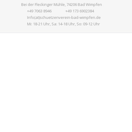
Bei der Fleckinger Mühle, 74206 Bad Wimpfen
+49 7063 8946
+49 173 6902384
Info(at)schuetzenverein-bad-wimpfen.de
Mi: 18-21 Uhr, Sa: 14-18 Uhr, So: 09-12 Uhr
Previous
Next